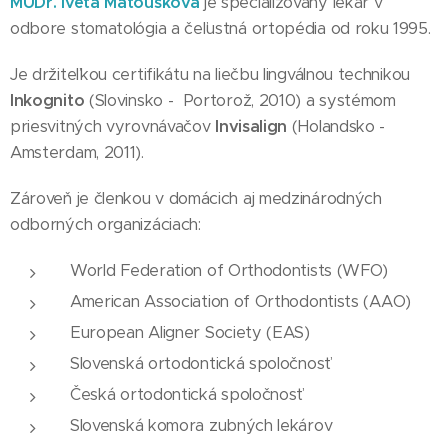
MUDr. Iveta Matoušková
je špecializovaný lekár v
odbore stomatológia a čeľustná ortopédia od roku 1995.
Je držiteľkou certifikátu na liečbu lingválnou technikou
Inkognito
(Slovinsko - Portorož, 2010) a systémom
priesvitných vyrovnávačov
Invisalign
(Holandsko -
Amsterdam, 2011).
Zároveň je členkou v domácich aj medzinárodných
odborných organizáciach:
World Federation of Orthodontists (WFO)
American Association of Orthodontists (AAO)
European Aligner Society (EAS)
Slovenská ortodontická spoločnosť
Česká ortodontická spoločnosť
Slovenská komora zubných lekárov